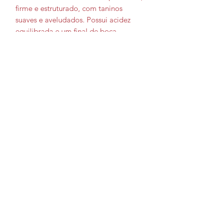
firme e estruturado, com taninos
suaves e aveludados. Possui acidez
equilibrada e um final de boca
persistente e convidativo
Álcool: 13,5%
Serviço: Temperatura ideal entre 16ºC
e 18ºC
Harmonização: Deguste-o com
vegetais cozidos, queijos duros,
presunto parma, embutidos, aves,
carnes vermelhas, cordeiro, vitela. E
que tal, com uma típica paella
valenciana espanhola ou papas a la
Riojana?
Ocasião: Quem aprecia clássicos,
presentear, apreciar devegar.
Tempo de Guarda Até 8 anos