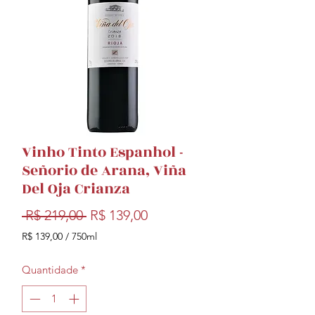
Vinho Tinto Espanhol -
Señorio de Arana, Viña
Del Oja Crianza
Preço
Preço
 R$ 219,00 
R$ 139,00
normal
promocional
R$ 139,00
/
750ml
R$ 139,00
por
Quantidade
*
750
mililitros