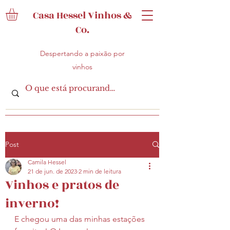
Casa Hessel Vinhos &
Co.
Despertando a paixão por
vinhos
Post
Camila Hessel
21 de jun. de 2023
2 min de leitura
Vinhos e pratos de
inverno!
E chegou uma das minhas estações 