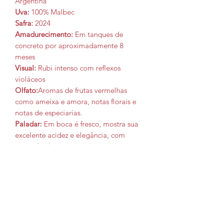
Argentina
Uva:
100% Malbec
Safra:
2024
Amadurecimento:
Em tanques de
concreto por aproximadamente 8
meses
Visual:
Rubi intenso com reflexos
violáceos
Olfato:
Aromas de frutas vermelhas
como ameixa e amora, notas florais e
notas de especiarias.
Paladar:
Em boca é fresco, mostra sua
excelente acidez e elegância, com
notas de alcaçuz e cereja preta
Álcool:
14,5%
Serviço:
Temperatura ideal entre 16ºC
e 18ºC
Harmonização:
Queijos de média cura, massas com
molho de tomate, carnes vermelhas e