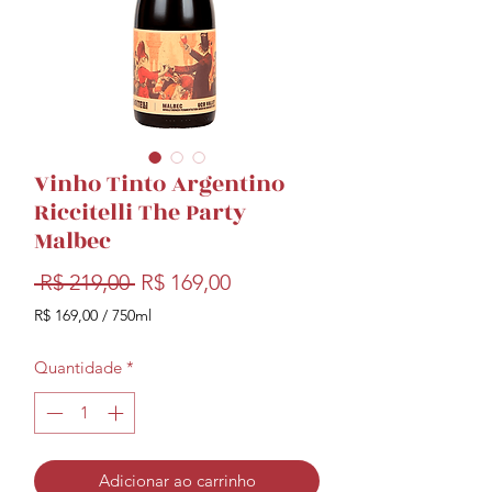
Vinho Tinto Argentino
Riccitelli The Party
Malbec
Preço
Preço
 R$ 219,00 
R$ 169,00
normal
promocional
R$ 169,00
/
750ml
R$ 169,00
por
Quantidade
*
750
mililitros
Adicionar ao carrinho