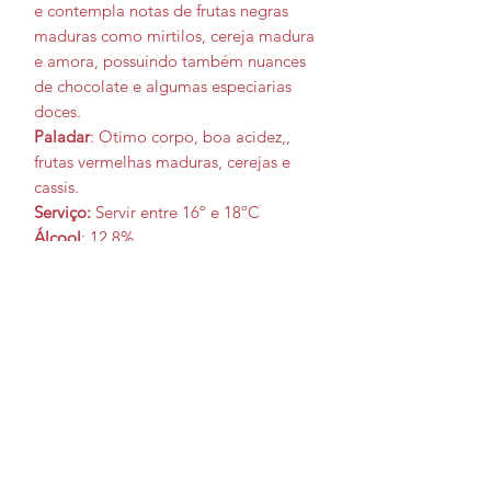
e contempla notas de frutas negras
maduras como mirtilos, cereja madura
e amora, possuindo também nuances
de chocolate e algumas especiarias
doces.
Paladar
: Otimo corpo, boa acidez,,
frutas vermelhas maduras, cerejas e
cassis.
Serviço:
Servir entre 16º e 18ºC
Álcool
: 12,8%
Harmonização
: Ideal com massas com
molho vermelho, polenta com ragu de
porco e molho vermelho, pizzas
diversas, lasanha de berinjela.
Ocasião: Para curiosos, petit comite,
presentear.
Tempo de Guarda:
Até 5 anos