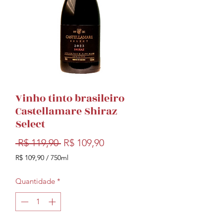
Vinho tinto brasileiro
Castellamare Shiraz
Select
Preço
Preço
 R$ 119,90 
R$ 109,90
normal
promocional
R$ 109,90
/
750ml
R$ 109,90
por
Quantidade
*
750
mililitros